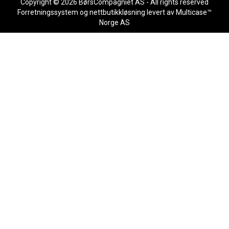
Copyright © 2026 BørsCompagniet AS - All rights reserved
Forretningssystem
og
nettbutikkløsning
levert av
Multicase™
Norge AS